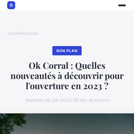
Accueil
›
Bon plan
BON PLAN
Ok Corral : Quelles
nouveautés à découvrir pour
l'ouverture en 2023 ?
Mathilde
•
26 juin 2024
•
36 min de lecture