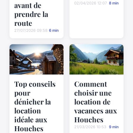
avant de
02/04/2026 12:07
8 min
prendre la
route
27/07/2026 09:58
6 min
Top conseils
Comment
pour
choisir une
dénicher la
location de
location
vacances aux
idéale aux
Houches
Houches
21/03/2026 10:53
9 min