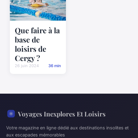
Que faire à la
base de
loisirs de
Cergy ?
26 juin 2024
36 min
Voyages Inexplores Et Loisirs
Votre magazine en ligne dédié aux destinations insolites et
aux escapades mémorables