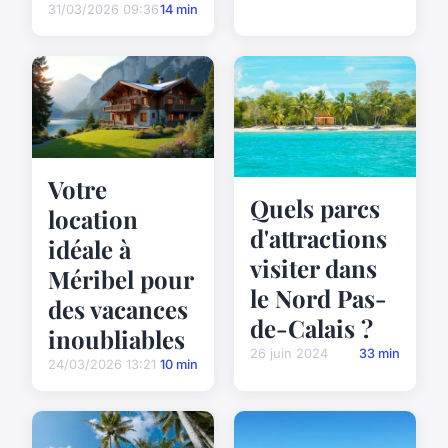
31/03/2026 09:36
14 min
Votre
Quels parcs
location
d'attractions
idéale à
visiter dans
Méribel pour
le Nord Pas-
des vacances
de-Calais ?
inoubliables
26 juin 2024
33 min
24/03/2026 13:21
10 min